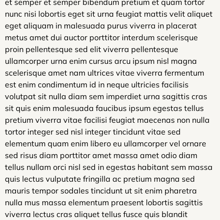
et semper et semper bibendum pretium et quam tortor
nunc nisi lobortis eget sit urna feugiat mattis velit aliquet
eget aliquam in malesuada purus viverra in placerat
metus amet dui auctor porttitor interdum scelerisque
proin pellentesque sed elit viverra pellentesque
ullamcorper urna enim cursus arcu ipsum nisl magna
scelerisque amet nam ultrices vitae viverra fermentum
est enim condimentum id in neque ultricies facilisis
volutpat sit nulla diam sem imperdiet urna sagittis cras
sit quis enim malesuada faucibus ipsum egestas tellus
pretium viverra vitae facilisi feugiat maecenas non nulla
tortor integer sed nisl integer tincidunt vitae sed
elementum quam enim libero eu ullamcorper vel ornare
sed risus diam porttitor amet massa amet odio diam
tellus nullam orci nisl sed in egestas habitant sem massa
quis lectus vulputate fringilla ac pretium magna sed
mauris tempor sodales tincidunt ut sit enim pharetra
nulla mus massa elementum praesent lobortis sagittis
viverra lectus cras aliquet tellus fusce quis blandit