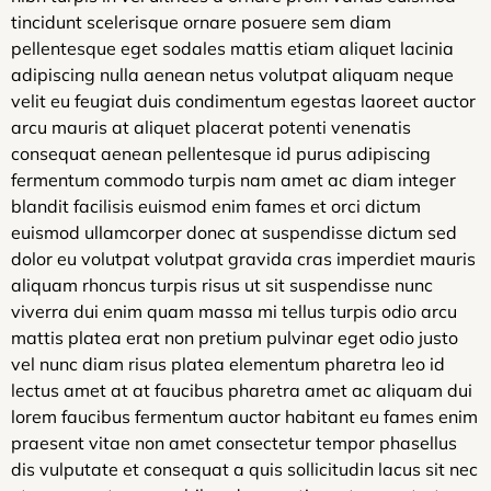
tincidunt scelerisque ornare posuere sem diam
pellentesque eget sodales mattis etiam aliquet lacinia
adipiscing nulla aenean netus volutpat aliquam neque
velit eu feugiat duis condimentum egestas laoreet auctor
arcu mauris at aliquet placerat potenti venenatis
consequat aenean pellentesque id purus adipiscing
fermentum commodo turpis nam amet ac diam integer
blandit facilisis euismod enim fames et orci dictum
euismod ullamcorper donec at suspendisse dictum sed
dolor eu volutpat volutpat gravida cras imperdiet mauris
aliquam rhoncus turpis risus ut sit suspendisse nunc
viverra dui enim quam massa mi tellus turpis odio arcu
mattis platea erat non pretium pulvinar eget odio justo
vel nunc diam risus platea elementum pharetra leo id
lectus amet at at faucibus pharetra amet ac aliquam dui
lorem faucibus fermentum auctor habitant eu fames enim
praesent vitae non amet consectetur tempor phasellus
dis vulputate et consequat a quis sollicitudin lacus sit nec